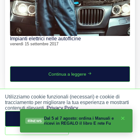
Impianti elettrici nelle autofficine
venerdì 15 settembre 2017
Continua a leggere
Utilizziamo cookie funzionali (necessari) e cookie di
tracciamento per migliorare la tua esperienza e mostrarti
contenuti rilevanti.
Privacy Policy
.
Per qualsiasi informazione contattaci
Dal 5 al 7 agosto: ordina i Manuali e
Accetta tutti
NEWS
ricevi in REGALO il libro E rete Fu
Solo funzionali