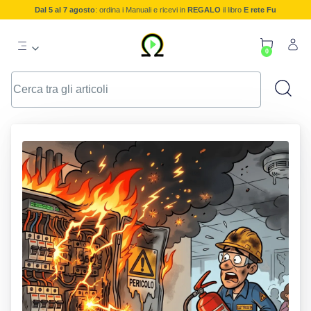
Dal 5 al 7 agosto
: ordina i Manuali e ricevi in
REGALO
il libro
E rete Fu
0