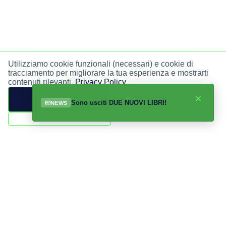
Utilizziamo cookie funzionali (necessari) e cookie di
tracciamento per migliorare la tua esperienza e mostrarti
contenuti rilevanti.
Privacy Policy
.
Accetta tutti
Sono usciti DUE NUOVI LIBRI!
NEWS
Solo funzionali