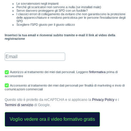
Le sovratensioni negli impianti
Perché gli scaricatori non servono a nulla (se installati male)
Serve davvero proteggere gli SPD con un fusibile?
I classici errori di collegamento da evitare che non garantiscono la protezione
delle apparecchiature e rendono pericolosa per le persone l'installazione degli
SPD
Scegliere l'SPD giusto per il giusto utilizzo
Inserisci la tua email e riceverai subito tramite e-mail il link al video della
registrazione
Autorizzo al trattamento dei miei dati personali. Leggere
l'informativa
prima di
acconsentire
Acconsento al trattamento dei miei dati personali per finalità di marketing e invio di
comunicazioni commerciali
Questo sito è protetto da reCAPTCHA e si applicano la
Privacy Policy
e i
Termini di servizio
di Google.
Voglio vedere ora il video formativo gratis