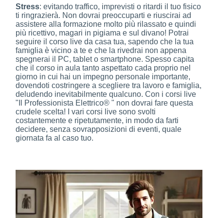
Stress
: evitando traffico, imprevisti o ritardi il tuo fisico
ti ringrazierà. Non dovrai preoccuparti e riuscirai ad
assistere alla formazione molto più rilassato e quindi
più ricettivo, magari in pigiama e sul divano! Potrai
seguire il corso live da casa tua, sapendo che la tua
famiglia è vicino a te e che la rivedrai non appena
spegnerai il PC, tablet o smartphone. Spesso capita
che il corso in aula tanto aspettato cada proprio nel
giorno in cui hai un impegno personale importante,
dovendoti costringere a scegliere tra lavoro e famiglia,
deludendo inevitabilmente qualcuno. Con i corsi live
"Il Professionista Elettrico® " non dovrai fare questa
crudele scelta! I vari corsi live sono svolti
costantemente e ripetutamente, in modo da farti
decidere, senza sovrapposizioni di eventi, quale
giornata fa al caso tuo.