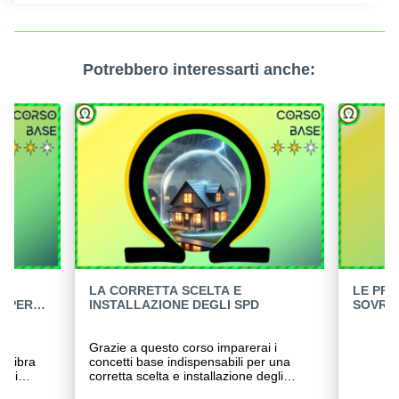
Potrebbero interessarti anche:
LA
LA CORRETTA SCELTA E
LE PRO
I PER
INSTALLAZIONE DEGLI SPD
SOVRAC
CORTO
to
Grazie a questo corso imparerai i
a fibra
concetti base indispensabili per una
corretta scelta e installazione degli
de di
SPD che ti permetteranno di evitare ti