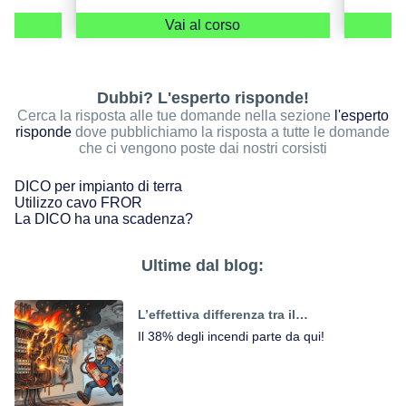
ive al
vengano richiesti risarcimenti per le
: un
apparecchiature bruciate a causa
Vai al corso
 fisica
dell’inadeguatezza della tua
installazione.
Dubbi? L'esperto risponde!
Cerca la risposta alle tue domande nella sezione
l'esperto
risponde
dove pubblichiamo la risposta a tutte le domande
che ci vengono poste dai nostri corsisti
DICO per impianto di terra
Utilizzo cavo FROR
La DICO ha una scadenza?
Ultime dal blog:
L’effettiva differenza tra il
SOVRACCARICO e il CORTOCIRCUITO
Il 38% degli incendi parte da qui!