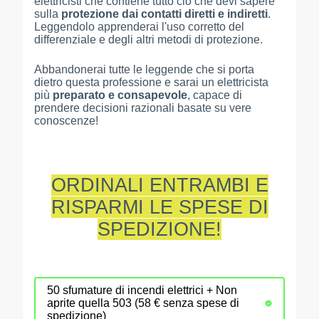
elettricisti che contiene tutto ciò che devi sapere
sulla
protezione dai contatti diretti e indiretti
.
Leggendolo apprenderai l'uso corretto del
differenziale e degli altri metodi di protezione.
Abbandonerai tutte le leggende che si porta
dietro questa professione e sarai un elettricista
più
preparato e consapevole
, capace di
prendere decisioni razionali basate su vere
conoscenze!
ORDINALI ENTRAMBI E
RISPARMI LE SPESE DI
SPEDIZIONE!
50 sfumature di incendi elettrici + Non
aprite quella 503 (58 € senza spese di
spedizione)