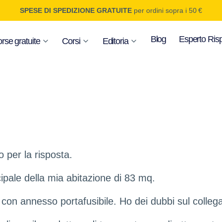
SPESE DI SPEDIZIONE GRATUITE
per ordini sopra i 50 €
Blog
Esperto Ris
rse gratuite
Corsi
Editoria
o per la risposta.
cipale della mia abitazione di 83 mq.
con annesso portafusibile. Ho dei dubbi sul colle