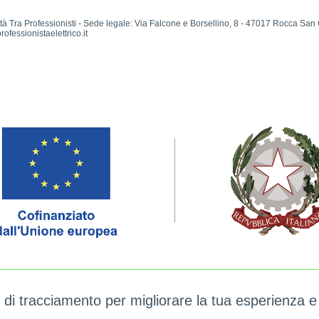
ra Professionisti - Sede legale: Via Falcone e Borsellino, 8 - 47017 Rocca San 
fessionistaelettrico.it
rsi formativi integrata ad un software gestionale per ottimizzare l'attività aziendale 
tare l’obiettivo strategico e migliorare il posizionamento nel mercato e al fine di migl
e di tracciamento per migliorare la tua esperienza e
ia Romagna.