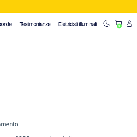
ponde
Testimonianze
Elettricisti illuminati
0
gamento.