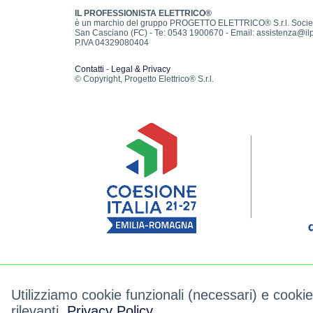
IL PROFESSIONISTA ELETTRICO®
è un marchio del gruppo PROGETTO ELETTRICO® S.r.l. Società T
San Casciano (FC) - Te: 0543 1900670 - Email: assistenza@ilpro
P.IVA 04329080404
Contatti
-
Legal & Privacy
© Copyright, Progetto Elettrico® S.r.l.
Il progetto ha previsto lo sviluppo di una piattaforma per i perco
realizzate anche delle consulenze specialistiche al fine di riadat
Utilizziamo cookie funzionali (necessari) e cooki
rilevanti.
Privacy Policy
.
Progetto realizzato grazie ai fondi europei della regione Emil