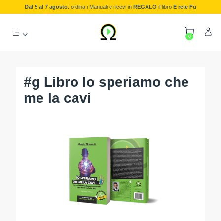
Dal 5 al 7 agosto
: ordina i Manuali e ricevi in
REGALO
il libro
E rete Fu
0
#g Libro Io speriamo che
me la cavi